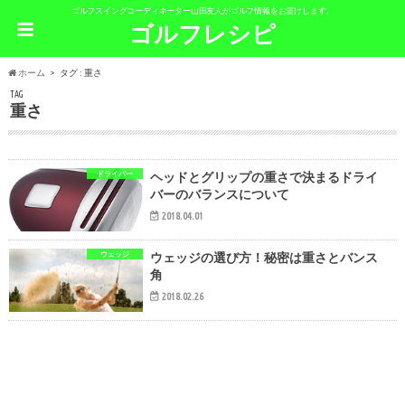
ゴルフスイングコーディネーター山田友人がゴルフ情報をお届けします。
ゴルフレシピ
ホーム
タグ : 重さ
TAG
重さ
ドライバー
ヘッドとグリップの重さで決まるドライ
バーのバランスについて
2018.04.01
ウェッジ
ウェッジの選び方！秘密は重さとバンス
角
2018.02.26