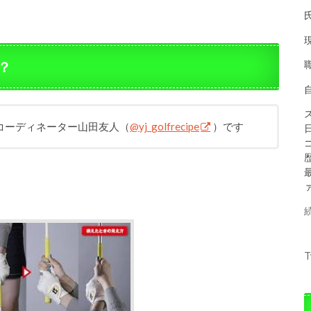
？
コーディネーター山田友人（
@yj_golfrecipe
）です
T