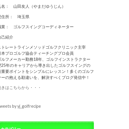
氏名： 山田友人（やまだゆうじん）
現住所： 埼玉県
職業： ゴルフスイングコーディネーター
自己紹介
ストレートラインメソッドゴルフクリニック主宰
日本プロゴルフ協会ティーチングプロ会員
ゴルフメーカー勤務18年、ゴルフインストラクター
歴25年のキャリアから導き出したゴルフスイングの
最重要ポイントをシンプルにレッスン！多くのゴルフ
ァーの抱える勘違いを、解決すべくブログ発信中！
続きはこちらから・・・
weets by yj_golfrecipe
カテゴリー