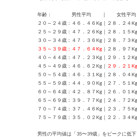
年齢： 男性平均 ｜ 女性平均
２０～２４歳：４６．４６Kg｜２８．２４K
２５～２９歳：４７．２６Kg｜２８．１５K
３０～３４歳：４７．３６Kg｜２８．７３K
３５～３９歳：４７．６４Kg
｜２８．９７K
４０～４４歳：４７．２３Kg｜２９．１２K
４５～４９歳：４６．６２Kg｜
２９．２１K
５０～５４歳：４６．３１Kg｜２８．０４K
５５～５９歳：４４．９０Kg｜２７．５１K
６０～６４歳：４２．８７Kg｜２６．０１K
６５～６９歳：３９．７７Kg｜２４．７２K
７０～７４歳：３７．４６Kg｜２３．７５K
７５～７９歳：３５．０２Kg｜２２．３４K
男性の平均値は「35〜39歳」をピークに低