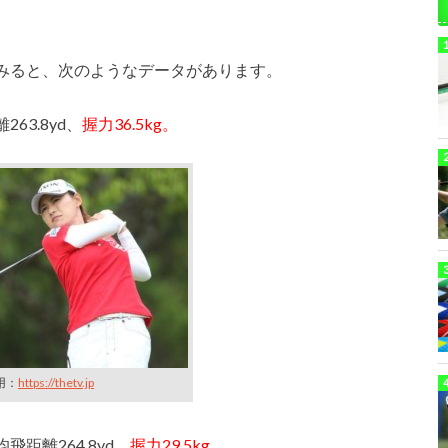
みると、次のようなデータがあります。
3.8yd、
握力36.5kg。
用：
https://thetv.jp
距離264.8yd、
握力29.5kg。