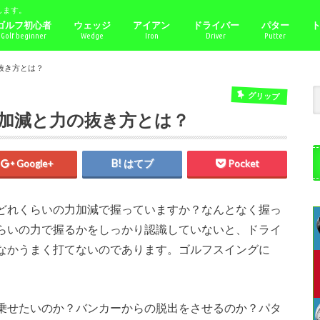
します。
ゴルフ初心者
ウェッジ
アイアン
ドライバー
パター
Golf beginner
Wedge
Iron
Driver
Putter
抜き方とは？
グリップ
加減と力の抜き方とは？
Google+
はてブ
Pocket
どれくらいの力加減で握っていますか？なんとなく握っ
らいの力で握るかをしっかり認識していないと、ドライ
なかうまく打てないのであります。ゴルフスイングに
乗せたいのか？バンカーからの脱出をさせるのか？パタ