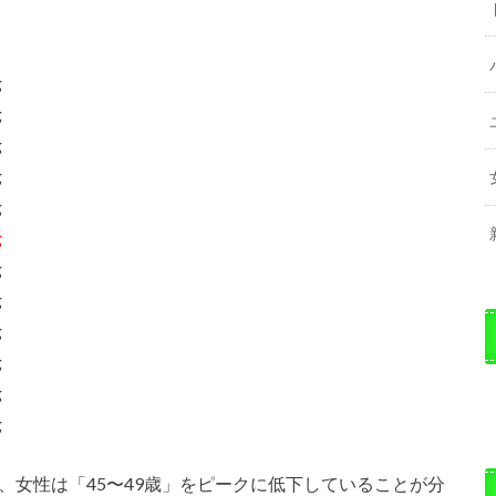
g
g
g
g
g
g
g
g
g
g
g
g
下、女性は「45〜49歳」をピークに低下していることが分