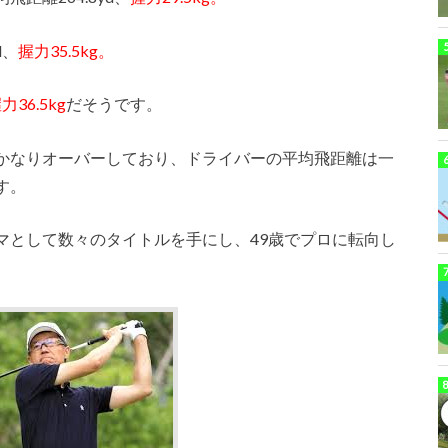
d、
握力35.5kg。
力36.5kg
だそうです。
かなりオーバーしており、ドライバーの平均飛距離は一
す。
マとして数々のタイトルを手にし、49歳でプロに転向し
。