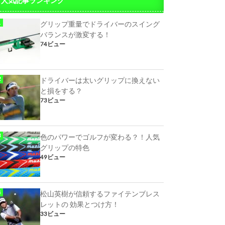
人気記事ランキング
グリップ重量でドライバーのスイング
バランスが激変する！
74ビュー
ドライバーは太いグリップに換えない
と損をする？
73ビュー
色のパワーでゴルフが変わる？！人気
グリップの特色
49ビュー
松山英樹が信頼するファイテンブレス
レットの 効果とつけ方！
33ビュー