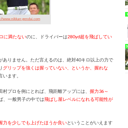
s://www.nikkan-gendai.com
キロに満たない
のに、ドライバーは
280yd超を飛ばしてい
がありません。ただ言えるのは、絶対40キロ以上の力で
り
グリップを強くは握っていない、というか、握れな
言います。
田村プロを例にとれば、飛距離アップには、
握力36～
れば、一般男子の中では
飛ばし屋レベルになれる可能性が
握力を少しでも上げたほうか良い
ということがいえます