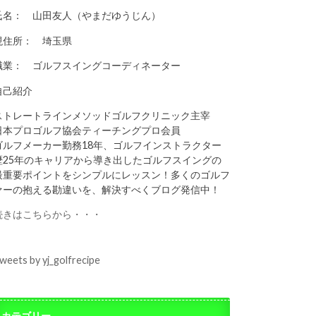
氏名： 山田友人（やまだゆうじん）
現住所： 埼玉県
職業： ゴルフスイングコーディネーター
自己紹介
ストレートラインメソッドゴルフクリニック主宰
日本プロゴルフ協会ティーチングプロ会員
ゴルフメーカー勤務18年、ゴルフインストラクター
歴25年のキャリアから導き出したゴルフスイングの
最重要ポイントをシンプルにレッスン！多くのゴルフ
ァーの抱える勘違いを、解決すべくブログ発信中！
続きはこちらから・・・
weets by yj_golfrecipe
カテゴリー