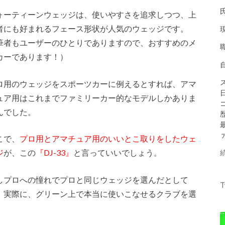
ォーティーンウェッジは、使いやすさを追求しつつ、上
者にも好まれるフェース形状が人気のウェッジです。
筆者もユーザーのひとりでありますので、おすすめのメ
カーであります！）
ロ用のウェッジをスポーツカーに例えるとすれば、アマ
ュア用はこれまでファミリーカー的なモデルしかありま
んでした。
こで、
プロ用とアマチュア用のいいとこ取りをしたウェ
ジ
が、この
『DJ-33』
と言っていいでしょう。
しプロへの憧れでプロと同じウェッジを選んだとして
T
、実際に、グリーン上で本当に使いこなせるクラブを選