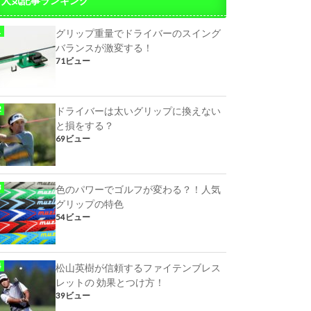
人気記事ランキング
グリップ重量でドライバーのスイング
バランスが激変する！
71ビュー
ドライバーは太いグリップに換えない
と損をする？
69ビュー
色のパワーでゴルフが変わる？！人気
グリップの特色
54ビュー
松山英樹が信頼するファイテンブレス
レットの 効果とつけ方！
39ビュー