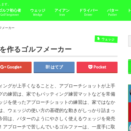
します。
ゴルフ初心者
ウェッジ
アイアン
ドライバー
パター
Golf beginner
Wedge
Iron
Driver
Putter
フメーカー
ウェッジ
を作るゴルフメーカー
Google+
はてブ
Pocket
ィングが上手くなることと、アプローチショットが上手
グの練習は、家でもパッティング練習マットなどを常備
ッジを使ったアプローチショットの練習は、家ではなか
は、ウェッジの使い方の基礎的な動きがしっかり詰まっ
今回は、パターのようにやさしく使えるウェッジを発売
！アプローチで苦しんでいるゴルファーは、一度手に取