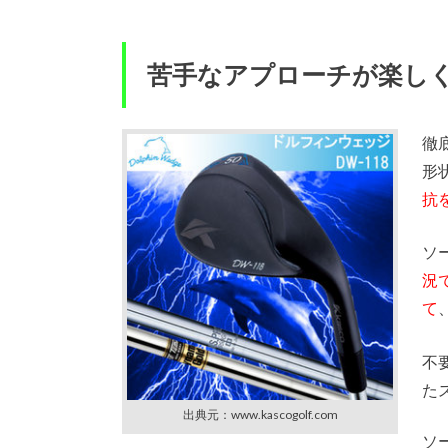
苦手なアプローチが楽し
徹
形
抗
ソ
況
て
不
た
出典元：www.kascogolf.com
ソ