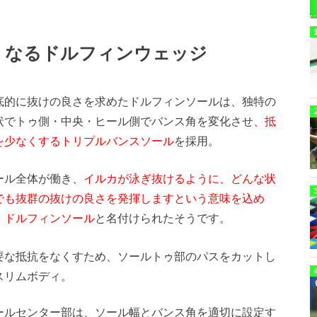
くなるドルフィンウェッジ
底的に抜けの良さを求めたドルフィンソールは、独特の
状でトゥ側・中央・ヒール側でバンス角を変化させ
、抵
を少なくするトリプルバンスソール
を採用。
ール全体が働き、
イルカが泳ぎ抜けるように、どんな状
でも抜群の抜けの良さを発揮しますという意味を込め
、
ドルフィンソール
と名付けられたそうです。
要な抵抗をなくすため、ソールトゥ部のパスをカットし
スリムボディ。
ールセンター部は、ソール幅とバンス角を適切に設定す