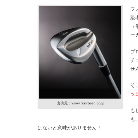
フ
級
（
ー
プ
チ
せ
そ
ッ
出典元：www.fourteen.co.jp
も
も
ばないと意味がありません！