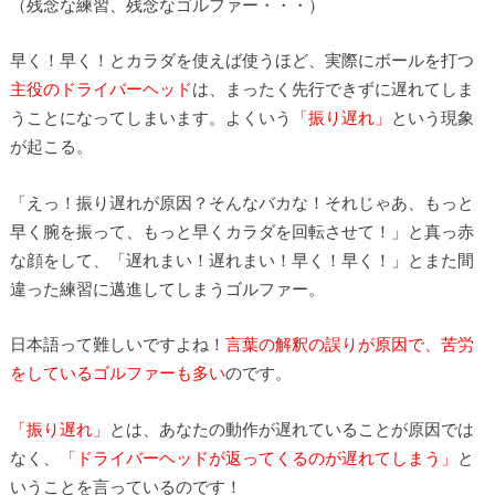
（残念な練習、残念なゴルファー・・・）
早く！早く！とカラダを使えば使うほど、実際にボールを打つ
主役のドライバーヘッド
は、まったく先行できずに遅れてしま
うことになってしまいます。よくいう
「振り遅れ」
という現象
が起こる。
「えっ！振り遅れが原因？そんなバカな！それじゃあ、もっと
早く腕を振って、もっと早くカラダを回転させて！」と真っ赤
な顔をして、「遅れまい！遅れまい！早く！早く！」とまた間
違った練習に邁進してしまうゴルファー。
日本語って難しいですよね！
言葉の解釈の誤りが原因で、苦労
をしているゴルファーも多い
のです。
「振り遅れ」
とは、あなたの動作が遅れていることが原因では
なく、
「ドライバーヘッドが返ってくるのが遅れてしまう」
と
いうことを言っているのです！