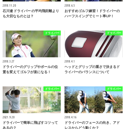
2018.11.20
2018.6.5
石川遼 ドライバー の平均飛距離より
おすすめゴルフ練習！ドライバーの
も大切なものとは？
ハーフスイングでミート率UP！
ドライバー
ドライバー
2018.3.27
2018.4.1
ドライバーのグリップやボールの位
ヘッドとグリップの重さで決まるド
置を変えてゴルフが楽になる！
ライバーのバランスについて
ドライバー
ドライバー
2021.9.20
2018.4.16
ドライバーで簡単に飛ばすコツって
ドライバーのフェースの向き、アド
あるの？
レスからどう動くか？