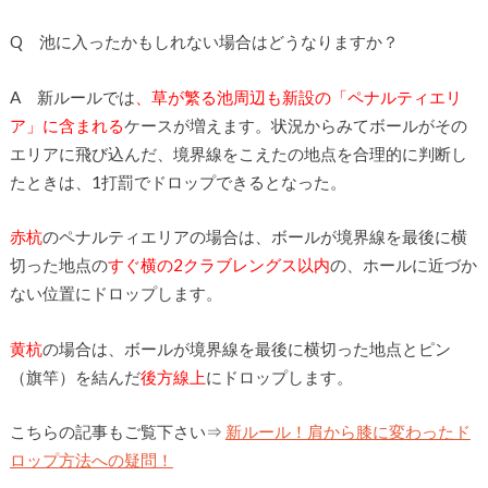
Q 池に入ったかもしれない場合はどうなりますか？
A 新ルールでは
、草が繁る池周辺も新設の「ペナルティエリ
ア」に含まれる
ケースが増えます。状況からみてボールがその
エリアに飛び込んだ、境界線をこえたの地点を合理的に判断し
たときは、1打罰でドロップできるとなった。
赤杭
のペナルティエリアの場合は、ボールが境界線を最後に横
切った地点の
すぐ横の2クラブレングス以内
の、ホールに近づか
ない位置にドロップします。
黄杭
の場合は、ボールが境界線を最後に横切った地点とピン
（旗竿）を結んだ
後方線上
にドロップします。
こちらの記事もご覧下さい⇒
新ルール！肩から膝に変わったド
ロップ方法への疑問！