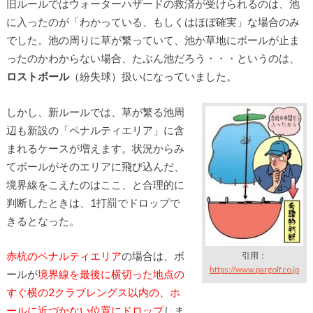
旧ルールではウォーターハザードの救済が受けられるのは、池
に入ったのが「わかっている、もしくはほぼ確実」な場合のみ
でした。池の周りに草が繁っていて、池か草地にボールが止ま
ったのかわからない場合、たぶん池だろう・・・というのは、
ロストボール
（紛失球）扱いになっていました。
しかし、新ルールでは、草が繁る池周
辺も新設の「ペナルティエリア」に含
まれるケースが増えます。状況からみ
てボールがそのエリアに飛び込んだ、
境界線をこえたのはここ、と合理的に
判断したときは、1打罰でドロップで
きるとなった。
赤杭のペナルティエリア
の場合は、ボ
引用：
https://www.pargolf.co.jp
ールが
境界線を最後に横切った地点の
すぐ横の2クラブレングス以内の、ホ
ールに近づかない位置にドロップ
しま