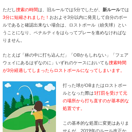
ただし
捜索の時間
は、旧ルールでは5分でしたが、
新ルール
では
3分に短縮されました！
おおよそ3分以内に発見して自分のボー
ルであると確認出来ない場合は、ロストボール（紛失球）とい
うことになり、ペナルティをはらってプレーを進めなければな
りません。
たとえば「林の中に打ち込んだ」「OBかもしれない」「フェア
ウェイにあるはずなのに」いずれのケースにおいても
捜索時間
が3分経過してしまったらロストボールになってしまいます。
打った球がOBまたはロストボー
ルとなった際は
1打罰を受けて元
の場所から打ち直すのが基本的な
処置です。
この基本的な処置に変更はありま
せんが、2019年のルール改正か