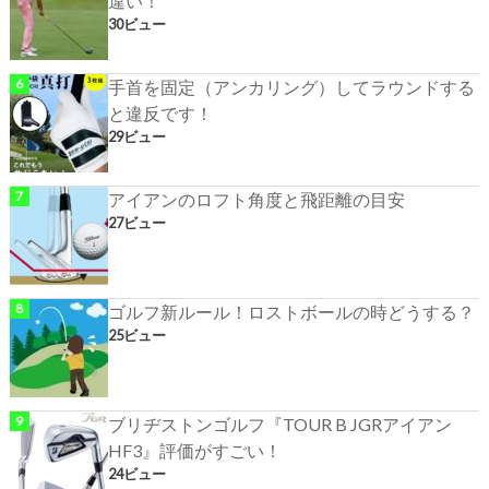
違い！
30ビュー
手首を固定（アンカリング）してラウンドする
と違反です！
29ビュー
アイアンのロフト角度と飛距離の目安
27ビュー
ゴルフ新ルール！ロストボールの時どうする？
25ビュー
ブリヂストンゴルフ『TOUR B JGRアイアン
HF3』評価がすごい！
24ビュー