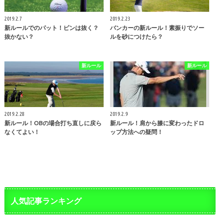
2019.2.7
2019.2.23
新ルールでのパット！ピンは抜く？
バンカーの新ルール！素振りでソー
抜かない？
ルを砂につけたら？
新ルール
新ルール
2019.2.28
2019.2.9
新ルール！OBの場合打ち直しに戻ら
新ルール！肩から膝に変わったドロ
なくてよい！
ップ方法への疑問！
人気記事ランキング