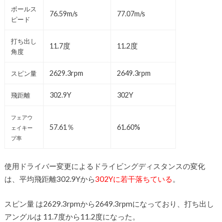
ボールス
76.59m/s
77.07m/s
ピード
打ち出し
11.7度
11.2度
角度
2629.3rpm
2649.3rpm
スピン量
302.9Y
302Y
飛距離
フェアウ
57.61％
61.60%
ェイキー
プ率
使用ドライバー変更によるドライビングディスタンスの変化
は、平均飛距離302.9Yから
302Yに若干落ちている
。
スピン量 は2629.3rpmから2649.3rpmになっており、打ち出し
アングルは 11.7度から11.2度になった。