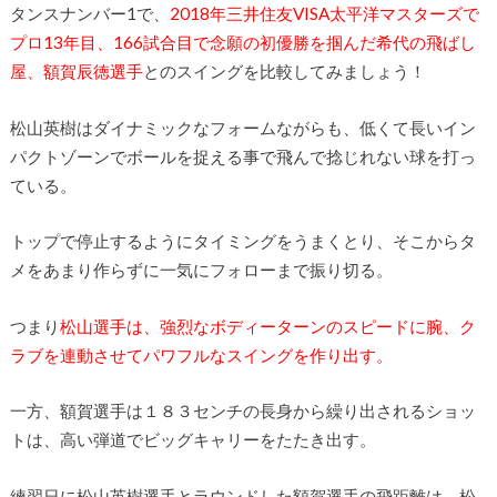
タンスナンバー1で、
2018年三井住友VISA太平洋マスターズで
プロ13年目、166試合目で念願の初優勝を掴んだ希代の飛ばし
屋、額賀辰徳選手
とのスイングを比較してみましょう！
松山英樹はダイナミックなフォームながらも、低くて長いイン
パクトゾーンでボールを捉える事で飛んで捻じれない球を打っ
ている。
トップで停止するようにタイミングをうまくとり、そこからタ
メをあまり作らずに一気にフォローまで振り切る。
つまり
松山選手は、強烈なボディ
ーターンのスピードに腕、ク
ラブを連動させてパワフル
なスイングを作り出す。
一方、額賀選手は１８３センチの長身から繰り出されるショッ
トは、高い弾道でビッグ
キャリーをたたき出す。
練習日に松山英樹選手とラウンドした額賀選手の飛距
離は、松