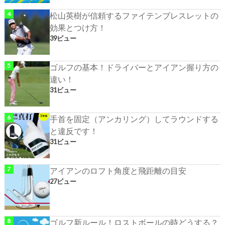
松山英樹が信頼するファイテンブレスレットの
効果とつけ方！
39ビュー
ゴルフの基本！ドライバーとアイアン握り方の
違い！
31ビュー
手首を固定（アンカリング）してラウンドする
と違反です！
31ビュー
アイアンのロフト角度と飛距離の目安
27ビュー
ゴルフ新ルール！ロストボールの時どうする？