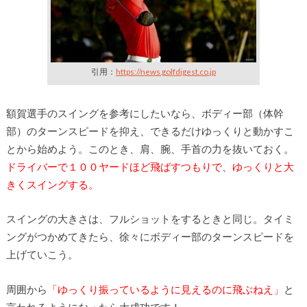
引用：
https://news.golfdigest.co.jp
額賀選手のスイングを参考にしたいなら、ボディー部（体幹
部）
のターンスピードを抑え、できるだけゆっくりと動かすこ
とから始
めよう。このとき、肩、腕、手首の力を抜いておく。
ドライバーで１００ヤードほど飛ばすつもりで、ゆっくりと大
きく
スイングする。
スイングの大きさは、フルショットをするときと同
じ。タイミ
ングがつかめてきたら、徐々にボディー部のターンスピード
を
上げていこう。
周囲から
「ゆっくり振っているように見えるのに飛ぶねえ」
と
言われるようになったら大成功です！