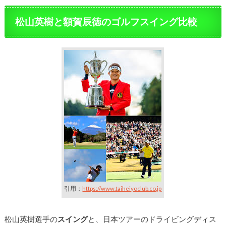
松山英樹と額賀辰徳のゴルフスイング比較
引用：
https://www.taiheiyoclub.co.jp
松山英樹選手の
スイング
と、日本ツアーのドライビングディス