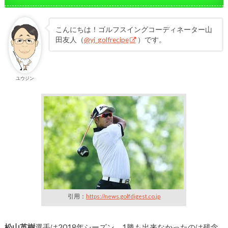
こんにちは！ゴルフスイングコーディネーター山
田友人（
@yj_golfrecipe
）です。
ユウジン
引用：
https://news.golfdigest.co.jp
松山英樹
選手は2018年シーズン、1勝も出来なかったのは残念